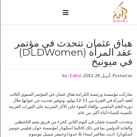
هباق عثمان تتحدث في مؤتمر
عقد المرأة (DLDWomen)
في ميونيخ
Posted on: أبريل 28, 2012, by :
Editor
شاركت مؤسسة ورئيسة الكرامة هباق عثمان في المؤتمر السنوي الثالث
لعقد المرأة في الفترة من 11-12 يوليو، وتوفير تحديث عن عنوانها خلال
دورة العام الماضي، وإلقاء الضوء على الآثار المترتبة على الثورات العربية
بالنسبة للنساء أثناء أكثر من عام.
وتحدثت السيدة عثمان في اليوم الثاني كجزء من فريق يضم الناشطين
والقادة الدوليين بما في ذلك كاتالينا اسكوبار (مؤسسة خوان فيليبي جوميز
اسكوبار)، اديت شلافير (نساء بلا حدود) وجنيفر سيبيل نيوسوم