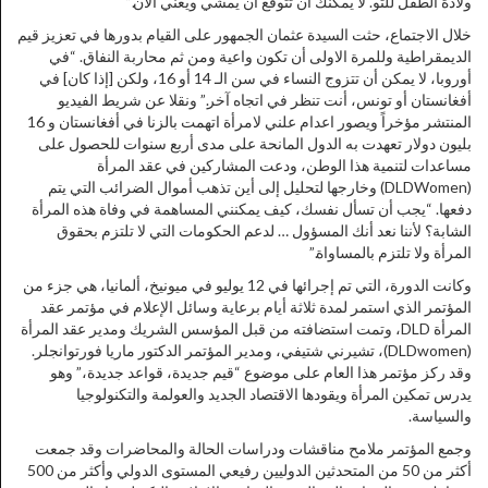
ولادة الطفل للتو. لا يمكنك أن تتوقع أن يمشي ويغني الآن.”
خلال الاجتماع، حثت السيدة عثمان الجمهور على القيام بدورها في تعزيز قيم
الديمقراطية وللمرة الاولى أن تكون واعية ومن ثم محاربة النفاق. “في
أوروبا، لا يمكن أن تتزوج النساء في سن الـ 14 أو 16، ولكن [إذا كان] في
أفغانستان أو تونس، أنت تنظر في اتجاه آخر.” ونقلا عن شريط الفيديو
المنتشر مؤخراً ويصور اعدام علني لامرأة اتهمت بالزنا في أفغانستان و 16
بليون دولار تعهدت به الدول المانحة على مدى أربع سنوات للحصول على
مساعدات لتنمية هذا الوطن، ودعت المشاركين في عقد المرأة
(DLDWomen) وخارجها لتحليل إلى أين تذهب أموال الضرائب التي يتم
دفعها. “يجب أن تسأل نفسك، كيف يمكنني المساهمة في وفاة هذه المرأة
الشابة؟ لأننا نعد أنك المسؤول … لدعم الحكومات التي لا تلتزم بحقوق
المرأة ولا تلتزم بالمساواة.”
وكانت الدورة، التي تم إجرائها في 12 يوليو في ميونيخ، ألمانيا، هي جزء من
المؤتمر الذي استمر لمدة ثلاثة أيام برعاية وسائل الإعلام في مؤتمر عقد
المرأة DLD، وتمت استضافته من قبل المؤسس الشريك ومدير عقد المرأة
(DLDwomen)، تشيرني شتيفي، ومدير المؤتمر الدكتور ماريا فورتوانجلر.
وقد ركز مؤتمر هذا العام على موضوع “قيم جديدة، قواعد جديدة،” وهو
يدرس تمكين المرأة ويقودها الاقتصاد الجديد والعولمة والتكنولوجيا
والسياسة.
وجمع المؤتمر ملامح مناقشات ودراسات الحالة والمحاضرات وقد جمعت
أكثر من 50 من المتحدثين الدوليين رفيعي المستوى الدولي وأكثر من 500