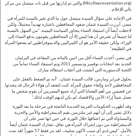
(MissRepresentation.org) والتي تم إدارتها من قبل بات ميتشل من مركز
بالي للإعلام.
في الإجابة على سؤال السيدة ميتشل حول ما الذي تغير بالنسبة للمرأة في
مصر، أبرزت السيدة عثمان صعود المحافظين باعتباره تهديداً محتملاً، ولكن
لاحظت أيضاً أن استبعاد النساء يتجاوز السياسة اليمينة. “من السهل بالنسبة
لنا جميعاً أن نفترض أن هذا ليس إلا أن المحافظين يقومون بدفع النساء إلى
الوراء، ولكن حقيقة الأمر هو أن الليبراليين والديموقراطيين لم يضعوا المرأة
في الطليعة.”
في مصر، أخذت النساء أقل من اثنين بالمائة من المقاعد في البرلمان
الجديد بعد انتخابات نوفمبر وديسمبر 2011 وتم استبعاد النساء تماماً من
اللجنة الدستورية التي أنشئت في أعقاب استقالة مبارك.
بحلول فبراير ومارس، قالت السيدة عثمان، “أنه تم الضغط بالفعل على
المحافظين لأخذ وإلغاء حقوق المرأة. كنت لتعتقد أن هؤلاء الرجال قد يتحدثوا
عن قضيتين من أهم القضايا التي أراد جميع المصريين أن يقوم شخص ما
بعمل شيئاً إزاء: الأمن والاقتصاد. لم يكن لديهم الوقت لذلك.”
وقد أظهرت الحكومات العربية الجديدة الناشئة في مرحلة ما بعد الثورة
دلائل تشير إلى أن أنهم غير ملتزمين بقيم الديمقراطية والأمن والحرية
والمساواة التي تم اعتناقها خلال الثورة. في حين انها تصر على أن
الديمقراطية من دون إشراك المرأة هي نفاق، تشارك السيدة عثمان أيضاً
بالأمل. “ليس لدي أي سبب لأكون سلبية… لقد مر فقط 17 شهراً. لقد تمت