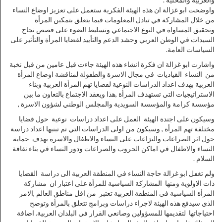
واوضحت ابو غزالة ان هذه الهيئة الفكرية ستعمل على تعزيز اوضاع النساء
من خلال المشاركة في تبادل المعلومات فيما يتعلق بتمكين المرأة
وتحقيق المساواة في النوع الاجتماعي وتسليط الضوء على قصص نجاح
السيدات في الوطن العربي وحشد الدعم والتأييد لقضايا المرأة والتأثير على
السياسات العامة.
واشارت ابو غزالة ان فكرة انشاء هذه الهيئة جاءت قبل عامين من قبل نخبة
من النساء القياديات في مجال الاسرة والطفولة لمناقشة اوضاع المرأة
العربية بهدف اعداد الدراسات النوعية لقضايا تهم المرأة العربية وبناء
الاستراتيجيات التي تستهدف المرأة ,هذا ويعقد الاجتماع بالتعاون ما بين
مؤسسة كرامة والمؤسسة السويدية والمجلس الوطني لشؤون الاسرة ,
وسيكون على اجندة الهيئة العمل على اعداد دراسات نوعية حول قضايا
مختلفة تهم المرأة , وسيكون من اولى الدراسات التي تم تبنيها اعداد دراسة
حول اثر الصراعات والنزاعات على النساء والاطفال والاسرة بهدف حماية
النساء والاطفال في اماكن الحروب والصراعات ودور النساء في بناء نقافة
السلام .
ولم تغفل ابو غزالة حاجة النساء في المنطقة العربية الى دراسة القضايا
ذات الاولوية ومنها المشاركة السياسية للمرأة على اعتبار ان مشاركة
المرأة السياسية في المنطقة العربية تعتبر من اقل مناطق العالم ,الامر
الذي سيدفع هذه الهيئة لاجراء دراسات وبرامج تتعلق بالمرأة وتوضح
احتياجاتها لتقديمها للمسؤولين وصانعي القرار في البلدان العربية. اضافة